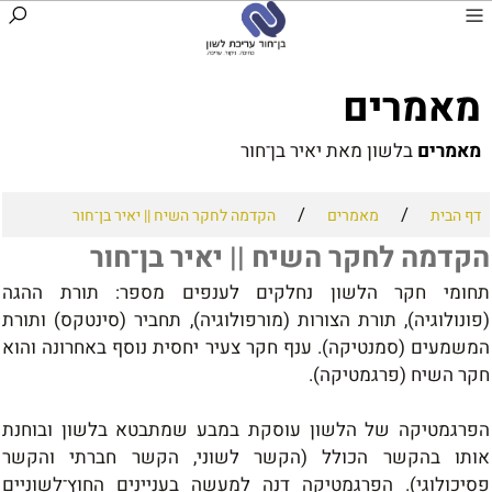
מ
אמרי
ם
מאמרים
בלשון מאת יאיר בן־חור
/
/
דף הבית
מאמרים
הקדמה לחקר השיח || יאיר בן־חור
הקדמה לחקר השיח || יאיר בן־חור
תחומי חקר הלשון נחלקים לענפים מספר: תורת ההגה
(פונולוגיה), תורת הצורות (מורפולוגיה), תחביר (סינטקס) ותורת
המשמעים (סמנטיקה).
ענף חקר צעיר יחסית נוסף באחרונה והוא
חקר השיח (פרגמטיקה).
הפרגמטיקה של הלשון
עוסקת במבע שמתבטא בלשון ובוחנת
אותו בהקשר הכולל (הקשר לשוני, הקשר חברתי והקשר
פסיכולוגי).
הפרגמטיקה דנה למעשה בעניינים החוץ־לשוניים