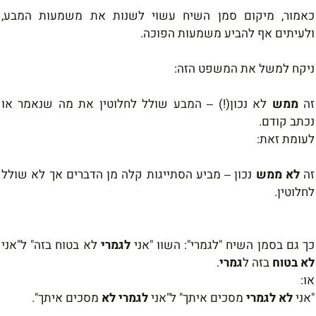
כאמור, מיקום סמן השיח עשוי לשנות את משמעות המבע,
ולעיתים
אף להביע משמעות הפוכה
.
ניקח למשל את המשפט הזה
:
זה
ממ
ש
לא
נכון(!)
המבע שולל לחלוטין את מה שנאמר או
–
נכתב קודם.
לעומת זאת
:
זה
לא
ממש
נכון
מביע הסתייגות קלה מן הדברים אך לא שולל
–
לחלוטין
.
כך גם
בסמן השיח "לגמרי": השוו "אני
לגמרי
לא בטוח בזה" ל"אני
לא בטוח
בזה
ל
גמר
י
.
או:
"אני
לא
לגמרי
מסכים איתך" ל"
אני
לגמרי
לא
מסכים איתך".