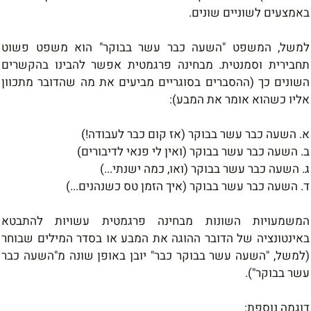
באמצעים לשוניים שונים
.
למשל,
המשפט "השעה כבר עשר בבוקר" הוא משפט פשוט
תחבירית וסמנטית. מבחינה פרגמטית אפשר
להבינו בהקשרים
השונים כך
(ההסברים בסוגריים מביעים את מה שהדובר
מתכוון
אליו כשהוא אומר את המבע)
:
א. השעה
כבר
עשר
בבוקר (אז קום כבר
לעבודה!)
ב. השעה
כבר
עשר
בבוקר (ואין לי פנאי
לדיבורים)
ג. השעה
כבר
עשר
בבוקר (ואו, כמה ישנתי...)
ד
.
השעה
כבר
עשר
בבוקר (איך הזמן טס כשנהנים...)
המשמעויות השונות
מבחינה פרגמטית עשויות להתבטא
באינטונציה של הדובר ההוגה את המבע או בסדר המילים
שבוחר
(למשל, "השעה עשר בבוקר
כבר"
יובן באופן שונה מ"השעה
כבר
עשר בבוקר").
דוגמה נוספת
: