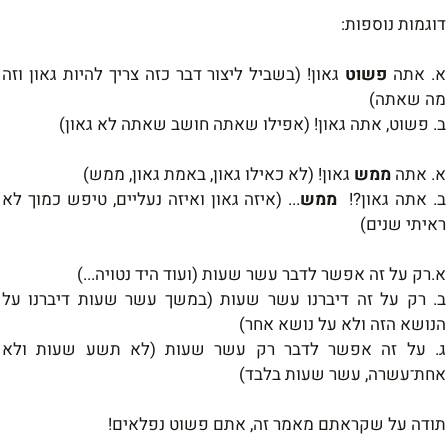
דוגמות נוספות:
א. אתה
פשוט
גאון! (בשביל ליצור
דבר כזה צריך להיות גאון וזה
מה שאתה)
ב
.
פשוט,
אתה
גאון! (אפילו שאתה חושב שאתה לא גאון)
א. אתה
ממש
גאון! (לא
כאילו גאון,
באמת גאון, ממש)
ב. אתה גאון?!
ממש
... (
איזה גאון ואיזה
נעליים, טיפש כמוך לא
ראיתי שנים)
א
.
רק ע
ל
זה אפשר לדבר עשר שעות (ועוד
היד נטויה...)
ב.
רק
על זה דיברנו עשר שעות (במשך עשר שעות
דיברנו על
הנושא הזה ולא על נושא אחר)
ג. על זה אפשר לדבר
רק
עשר
שעות (לא תשע
שעות ולא
אחת־עשרה, עשר שעות בלבד)
תודה על שקראתם מאמר זה, אתם פשוט נפלאים!