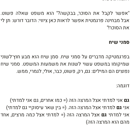
"
אפשר לקבל את הסוכר,
בבקשה?"
הוא משפט שאלה פשוט.
אבל מבחינה פרגמטית אפשר לראות כאן
ציווי: הדובר דורש: תן לי
את הסוכר
!"
סמני
שיח
בפרגמטיקה מדברים על
סמני שיח.
סמן
שיח הוא מבע חוץ־לשוני
שמיקומו במשפט עשוי לשנות את משמעות המשפט. סמני שיח
נפוצים
הם המילים: גם, רק, פשוט
,
כבר, אולי, לגמרי,
ממש
.
דוגמה
:
גם
אני למדתי אצל המרצה הזה (= כמו
אחרים, גם אני למדתי)
אני
גם
למדתי אצל המרצה הזה. (= בין שאר
עיסוקיי גם למדתי)
אני למדתי
גם
אצל המרצה הזה (= למדתי אצל כמה
מרצים, אחד
מהם הוא המרצה הזה)