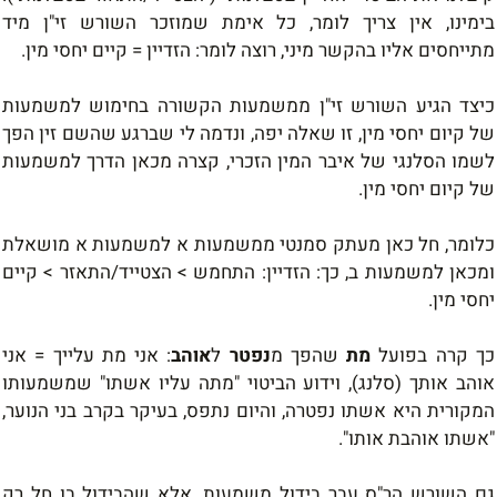
בימינו, אין צריך לומר, כל אימת שמוזכר השורש זי"ן מיד
מתייחסים אליו בהקשר מיני, רוצה לומר: הזדיין = קיים יחסי מין.
כיצד הגיע השורש זי"ן ממשמעות הקשורה בחימוש למשמעות
של קיום יחסי מין, זו שאלה יפה, ונדמה לי שברגע שהשם זין הפך
לשמו הסלנגי של איבר המין הזכרי, קצרה מכאן הדרך למשמעות
של קיום יחסי מין.
כלומר, חל כאן מעתק סמנטי ממשמעות א למשמעות א מושאלת
ומכאן למשמעות ב, כך: הזדיין: התחמש > הצטייד/התאזר > קיים
יחסי מין.
כך קרה בפועל
מת
שהפך מ
נפטר
ל
אוהב
: אני מת עלייך = אני
אוהב אותך (סלנג), וידוע הביטוי "מתה עליו אשתו" שמשמעותו
המקורית היא אשתו נפטרה, והיום נתפס, בעיקר בקרב בני הנוער,
"אשתו אוהבת אותו".
גם השורש הר"ס עבר בידול משמעות, אלא שהבידול בו חל רק