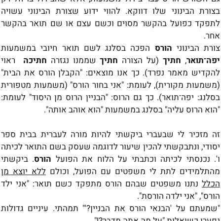
בצורת הבינוני שלו דווקא. להווי ידוע שצורת הבינוני עשויה
לתפקד כפועל בהקשר מסוים וכשם עצם או שם תואר בהקשר
אחר.
צורת הבינוני
הורס
הפכה בסלנג לשם תואר חיובי במשמעות
יפה־תואר
,
חתיך
(על הצורה
חתיך
שממנו נגזרה
חתיכה
ראוי
להקדיש מאמר נפרד). כך אנו מוצאים: "הקבלן הורס את הבית"
(משמעות מקורית), לעומת: "אני בחור הורס" (משמעות מטפורית
בסלנג: יפה־תואר). כך גם הרוס: "הבניין הרוס מן היסוד" לעומת:
"הוא הרוס עליה" בסלנג במשמעות "הוא אוהב אותה".
זה מזכיר לי שבעברי ביקשתי להיות מורה לעברית בבית ספר
יסודי, ונתבקשתי להכין שיעור לדוגמה שעסק בשם התואר לכיתה
ו'. נכנסתי לכיתה וכתבתי על הלוח את הפועל
הורס
. ביקשתי
מהתלמידים לתת לי משפטים עם הפועל, וכולם
ללא יוצא מן
הכלל
נתנו משפטים שבהם הורס מתפקד כשם תואר: "אני ילד
הורס", "אני ילדה הורסת".
"שמעתם על 'הבנאי הורס את הבניין?'" תמהתי. עיניים גדולות
נפערו כשואלות "על מה אתה מדבר?!"