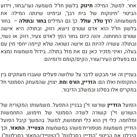
אחר. למשל, המילה
תינוק
בלשון חז"ל משמעהּ נער/בחור, וידוע
הביטוי "תינוקות של בית רבן", ובימינו שינתה המילה את
משמעותה ל
רך נולד
,
עולל
. כך גם המילים
בחור
ו
בתולה
–
בחור
בלשון חז"ל הוא אדם שטרם נישא, רווק, ובתולה היא אישה
שטרם התחתנה. והנה כיום בחור הפך לאדם צעיר, רווק או נשוי,
ובתולה עשויה להיות גם אישה נשואה שלא קיימה יחסי מין עם
בעלה, ואיני מזכיר כאן גם את מזל בתולה. בידול משמעות נמצא
גם בפעלים הֵעיר/עורר, הֵקים/קומם ודומיהם.
בעניין זה אני מבקש לדבר על שלושה פעלים שעברו מעתקים בין
התקופות ואלו הם:
הזדיין,
הורס
ו
מת
. יצוין, שהמעתק הסמנטי חל
במקרים אלו בסלנג ובמשלב הדיבור.
הפועל
הזדיין
שורשו זי"ן בבניין התפעל. משמעותו המקורית של
השורש זי"ן קשורה לשדה הסמנטי של חימוש, התחמשות
ומלחמה. כלי זין הוא כלי תחמושת, למשל. בהמשך קיבל הפועל
הזדיין משמעות מטפורית־משהו במשמעות
הצטייד
,
התאזר
, וכך
קיבלנו את הביטוי "הזדיין בסבלנות" ("הצטייד/התאזר בסבלנות").