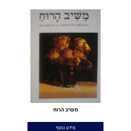
עורך ונקדן:
יאיר בן־חור
שנים:
2015-כיום
משּיב הרוח
משיב הרוח
מידע נוסף