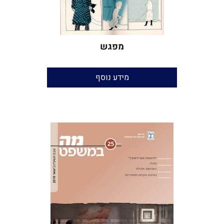
מפגש
כתב עת ומפגש יוצרים
מידע נוסף
נקדן ומגיה
: יאיר בן־חור
שנים:
2012-2011