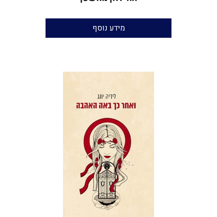
בנימין זביחי
מידע נוסף
הוצאה:
אוריון
הגהה:
יאיר בן־חור
שנת הוצאה:
2013