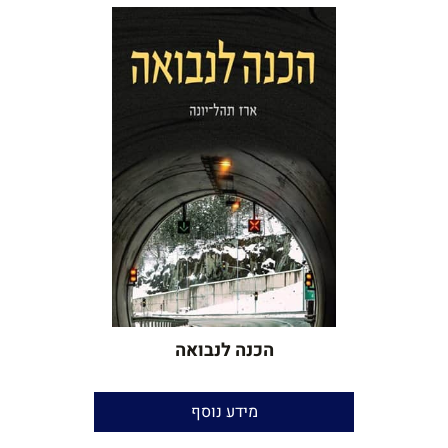
שנת הוצאה:
2026
הכנה לנבואה
ארז תהל־יונה
מידע נוסף
עריכת שירה וניקוד:
יאיר בן־חור