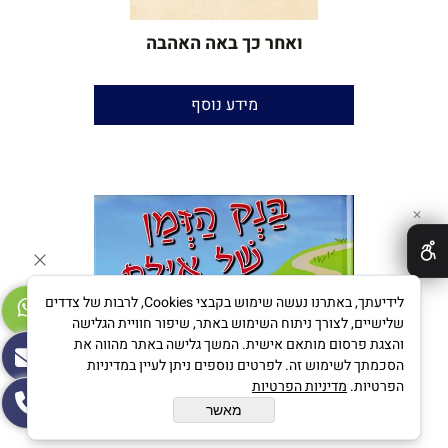
ואחר כך באה האהבה
לידיה יונג
מידע נוסף
עריכת שירה וניקוד:
יאיר בן־חור
הוצאה:
אוריון
שנת הוצאה:
2020
✕
לידיעתך, באתרנו נעשה שימוש בקבצי Cookies, לרבות של צדדים
שלישיים, לצורך ניתוח השימוש באתר, שיפור חוויית הגלישה
והצגת פרסום מותאם אישית. המשך גלישה באתר מהווה את
הסכמתך לשימוש זה. לפרטים נוספים ניתן לעיין במדיניות
הפרטיות.
מדיניות הפרטיות
מאשר