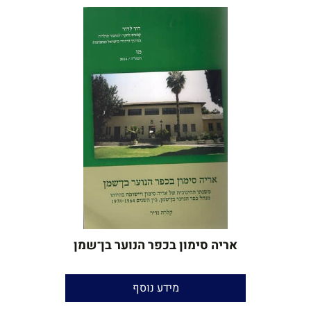
אריה סימון בכפר הנוער בן־שמן
כתב העת מדור לדור מז
מידע נוסף
קלרה נדיר