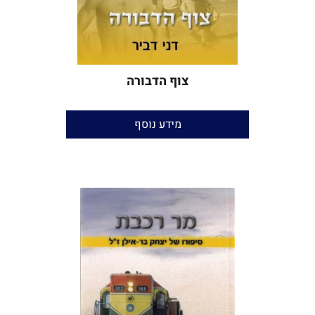
צוף הדבורה
מידע נוסף
רומן אוטוביוגרפי
דני דביר
עריכה ספרותית
: הגר ינאי
עריכת לשון והגהות:
יאיר בן־חור
הוצאה:
עצמית
שנת הוצאה:
2014