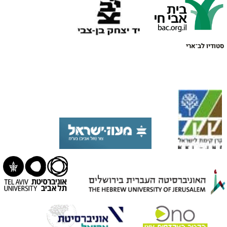
סטודיו לב־ארי